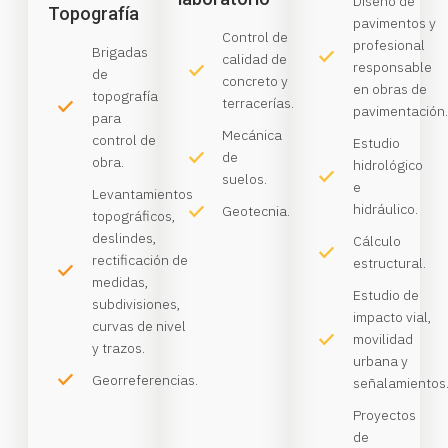
Diseño de
Topografía
pavimentos y
Control de
profesional
Brigadas
calidad de
responsable
de
concreto y
en obras de
topografía
terracerías.
pavimentación
para
Mecánica
control de
Estudio
de
obra.
hidrológico
suelos.
e
Levantamientos
hidráulico.
Geotecnia.
topográficos,
deslindes,
Cálculo
rectificación de
estructural.
medidas,
Estudio de
subdivisiones,
impacto vial,
curvas de nivel
movilidad
y trazos.
urbana y
Georreferencias.
señalamientos
Proyectos
de