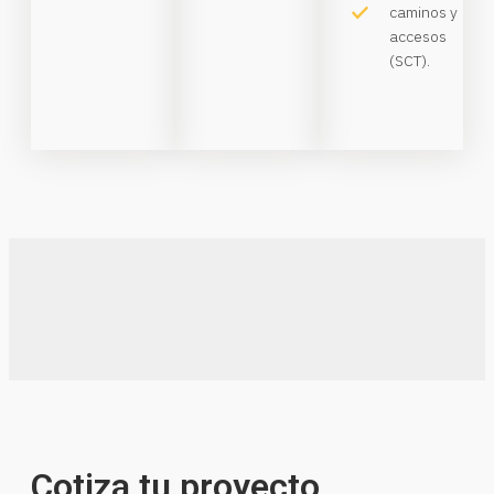
caminos y
accesos
(SCT).
Cotiza tu proyecto