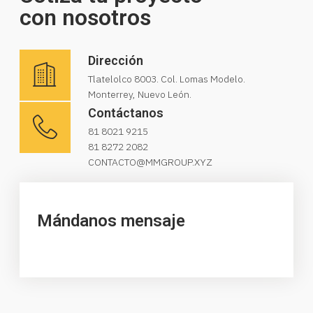
con nosotros
Dirección
Tlatelolco 8003. Col. Lomas Modelo.
Monterrey, Nuevo León.
Contáctanos
81 8021 9215
81 8272 2082
CONTACTO@MMGROUP.XYZ
Mándanos mensaje